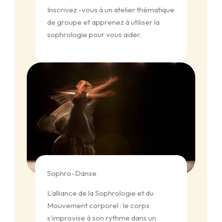
Inscrivez -vous à un atelier thématique
de groupe et apprenez à utiliser la
sophrologie pour vous aider.
Sophro-Danse
L’alliance de la Sophrologie et du
Mouvement corporel : le corps
s’improvise à son rythme dans un